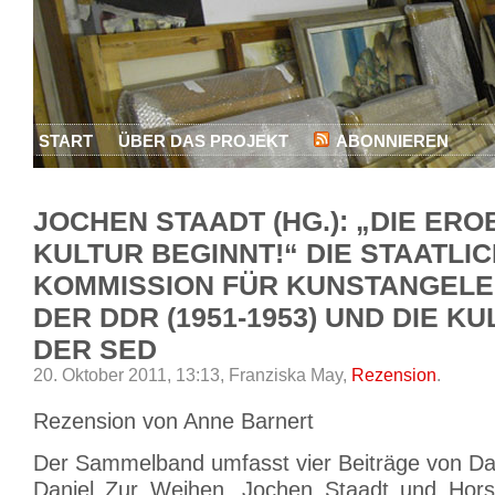
START
ÜBER DAS PROJEKT
ABONNIEREN
JOCHEN STAADT (HG.): „DIE ER
KULTUR BEGINNT!“ DIE STAATLI
KOMMISSION FÜR KUNSTANGEL
DER DDR (1951-1953) UND DIE K
DER SED
20. Oktober 2011, 13:13,
Franziska May,
Rezension
.
Rezension von Anne Barnert
Der Sammelband umfasst vier Beiträge von D
Daniel Zur Weihen, Jochen Staadt und Hors