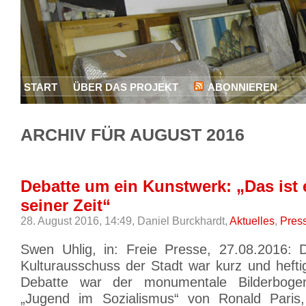
START
ÜBER DAS PROJEKT
ABONNIEREN
ARCHIV FÜR AUGUST 2016
Debatte um ein Kunstwerk: „Das ist
seiner Zeit“
28. August 2016, 14:49,
Daniel Burckhardt,
Aktuelles
,
Pres
Swen Uhlig, in: Freie Presse, 27.08.2016: 
Kulturausschuss der Stadt war kurz und heft
Debatte war der monumentale Bilderboge
„Jugend im Sozialismus“ von Ronald Paris