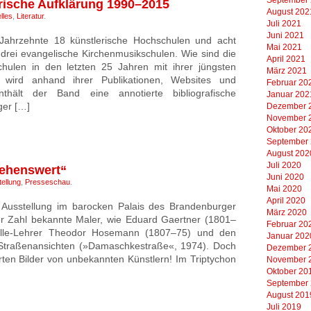
orische Aufklärung 1990–2015
August 202
lles
,
Literatur
.
Juli 2021
Juni 2021
ahrzehnte 18 künstlerische Hochschulen und acht
Mai 2021
 drei evangelische Kirchenmusikschulen. Wie sind die
April 2021
hulen in den letzten 25 Jahren mit ihrer jüngsten
März 2021
wird anhand ihrer Publikationen, Websites und
Februar 20
thält der Band eine annotierte bibliografische
Januar 202
ger […]
Dezember 
November 
Oktober 20
September
August 202
Juli 2020
sehenswert“
Juni 2020
ellung
,
Presseschau
.
Mai 2020
April 2020
ie Ausstellung im barocken Palais des Brandenburger
März 2020
r Zahl bekannte Maler, wie Eduard Gaertner (1801–
Februar 20
Zille-Lehrer Theodor Hosemann (1807–75) und den
Januar 202
 Straßenansichten (»Damaschkestraße«, 1974). Doch
Dezember 
ten Bilder von unbekannten Künstlern! Im Triptychon
November 
Oktober 20
September
August 201
Juli 2019