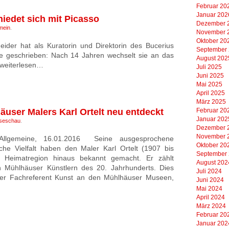
Februar 20
Januar 202
iedet sich mit Picasso
Dezember 
mein
.
November 
Oktober 20
eider hat als Kuratorin und Direktorin des Bucerius
September
e geschrieben: Nach 14 Jahren wechselt sie an das
August 202
 weiterlesen…
Juli 2025
Juni 2025
Mai 2025
April 2025
März 2025
user Malers Karl Ortelt neu entdeckt
Februar 20
Januar 202
seschau
.
Dezember 
November 
 Allgemeine, 16.01.2016 Seine ausgesprochene
Oktober 20
ische Vielfalt haben den Maler Karl Ortelt (1907 bis
September
 Heimatregion hinaus bekannt gemacht. Er zählt
August 202
 Mühlhäuser Künstlern des 20. Jahrhunderts. Dies
Juli 2024
 der Fachreferent Kunst an den Mühlhäuser Museen,
Juni 2024
Mai 2024
April 2024
März 2024
Februar 20
Januar 202