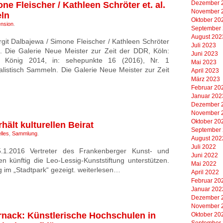
Dezember 
ne Fleischer / Kathleen Schröter et. al.
November 
eln
Oktober 20
nsion
.
September
August 202
git Dalbajewa / Simone Fleischer / Kathleen Schröter
Juli 2023
ln. Die Galerie Neue Meister zur Zeit der DDR, Köln:
Juni 2023
r König 2014, in: sehepunkte 16 (2016), Nr. 1
Mai 2023
ialistisch Sammeln. Die Galerie Neue Meister zur Zeit
April 2023
März 2023
Februar 20
Januar 202
Dezember 
November 
Oktober 20
hält kulturellen Beirat
September
lles
,
Sammlung
.
August 202
Juli 2022
5.1.2016 Vertreter des Frankenberger Kunst- und
Juni 2022
en künftig die Leo-Lessig-Kunststiftung unterstützen.
Mai 2022
 im „Stadtpark“ gezeigt. weiterlesen…
April 2022
Februar 20
Januar 202
Dezember 
November 
ernack: Künstlerische Hochschulen in
Oktober 20
September