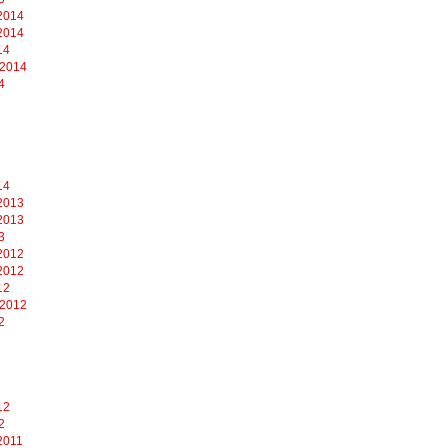
2014
2014
14
 2014
4
14
2013
2013
3
2012
2012
12
 2012
2
12
2
2011