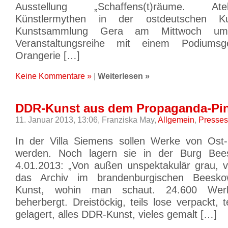
Ausstellung „Schaffens(t)räume. Ate
Künstlermythen in der ostdeutschen Ku
Kunstsammlung Gera am Mittwoch u
Veranstaltungsreihe mit einem Podiums
Orangerie […]
Keine Kommentare »
|
Weiterlesen »
DDR-Kunst aus dem Propaganda-Pin
11. Januar 2013, 13:06,
Franziska May,
Allgemein
,
Presse
In der Villa Siemens sollen Werke von Ost-
werden. Noch lagern sie in der Burg Be
4.01.2013: „Von außen unspektakulär grau, v
das Archiv im brandenburgischen Beeskow
Kunst, wohin man schaut. 24.600 Wer
beherbergt. Dreistöckig, teils lose verpackt, 
gelagert, alles DDR-Kunst, vieles gemalt […]