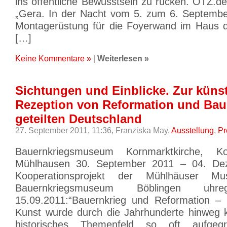
ins öffentliche Bewusstsein zu rücken. OTZ.d
„Gera. In der Nacht vom 5. zum 6. Septembe
Montagerüstung für die Foyerwand im Haus d
[…]
Keine Kommentare »
|
Weiterlesen »
Sichtungen und Einblicke. Zur küns
Rezeption von Reformation und Bau
geteilten Deutschland
27. September 2011, 11:36,
Franziska May,
Ausstellung
,
Pr
Bauernkriegsmuseum Kornmarktkirche, K
Mühlhausen 30. September 2011 – 04. De
Kooperationsprojekt der Mühlhäuser 
Bauernkriegsmuseum Böblingen uhre
15.09.2011:“Bauernkrieg und Reformation – 
Kunst wurde durch die Jahrhunderte hinweg 
historisches Themenfeld so oft aufgeg