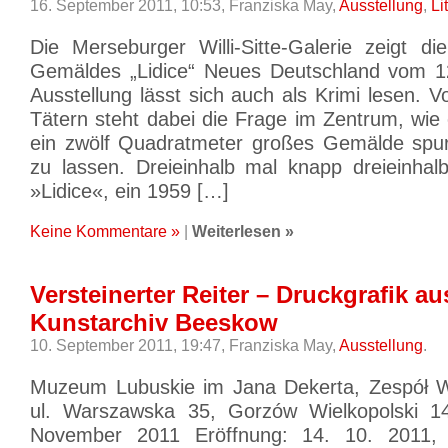
16. September 2011, 10:53,
Franziska May,
Ausstellung
,
Li
Die Merseburger Willi-Sitte-Galerie zeigt d
Gemäldes „Lidice“ Neues Deutschland vom 12
Ausstellung lässt sich auch als Krimi lesen. 
Tätern steht dabei die Frage im Zentrum, wie
ein zwölf Quadratmeter großes Gemälde spur
zu lassen. Dreieinhalb mal knapp dreieinha
»Lidice«, ein 1959 […]
Keine Kommentare »
|
Weiterlesen »
Versteinerter Reiter – Druckgrafik a
Kunstarchiv Beeskow
10. September 2011, 19:47,
Franziska May,
Ausstellung
.
Muzeum Lubuskie im Jana Dekerta, Zespół W
ul. Warszawska 35, Gorzów Wielkopolski 1
November 2011 Eröffnung: 14. 10. 2011,