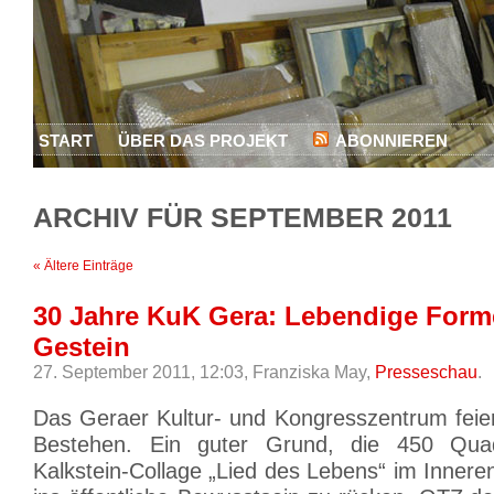
START
ÜBER DAS PROJEKT
ABONNIEREN
ARCHIV FÜR SEPTEMBER 2011
« Ältere Einträge
30 Jahre KuK Gera: Lebendige Form
Gestein
27. September 2011, 12:03,
Franziska May,
Presseschau
.
Das Geraer Kultur- und Kongresszentrum feier
Bestehen. Ein guter Grund, die 450 Qua
Kalkstein-Collage „Lied des Lebens“ im Inner