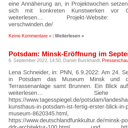
eine Annäherung an, in Projektwochen setzen
sich mit konkreten Kunstwerken vor Or
weiterlesen… Projekt-Website: htt
verschwinden.de/
Keine Kommentare »
|
Weiterlesen »
Potsdam: Minsk-Eröffnung im Sept
6. September 2022, 14:50,
Daniel Burckhardt,
Pressescha
Lena Schneider, in: PNN, 6.9.2022: Am 24. S
in Potsdam das Museum Minsk und di
Terrassenanlage samt Brunnen. Ein Blick auf
weiterlesen… Sieh
https://www.tagesspiegel.de/potsdam/landesha
kunsthaus-in-potsdam-ist-fertig-erster-blick-in-
museum-8620345.html,
https://www.deutschlandfunkkultur.de/minsk-po
ddr-architektur-100.html und https:/