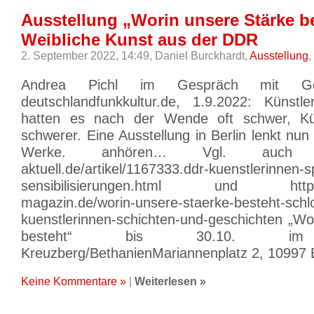
Ausstellung „Worin unsere Stärke b
Weibliche Kunst aus der DDR
2. September 2022, 14:49,
Daniel Burckhardt,
Ausstellung
,
Andrea Pichl im Gespräch mit Ge
deutschlandfunkkultur.de, 1.9.2022: Küns
hatten es nach der Wende oft schwer, Kü
schwerer. Eine Ausstellung in Berlin lenkt nun 
Werke. anhören… Vgl. auch htt
aktuell.de/artikel/1167333.ddr-kuenstlerinnen-s
sensibilisierungen.html und https:
magazin.de/worin-unsere-staerke-besteht-schlo
kuenstlerinnen-schichten-und-geschichten „Wo
besteht“ bis 30.10. im 
Kreuzberg/BethanienMariannenplatz 2, 10997 Berl
Keine Kommentare »
|
Weiterlesen »