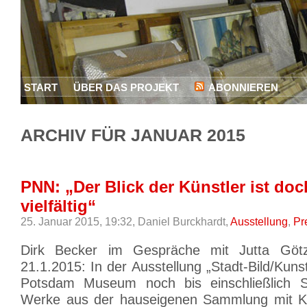
START
ÜBER DAS PROJEKT
ABONNIEREN
ARCHIV FÜR JANUAR 2015
PNN: „Der Blick der Künstler ist doc
vielfältig“
25. Januar 2015, 19:32,
Daniel Burckhardt,
Ausstellung
,
Pr
Dirk Becker im Gespräche mit Jutta Göt
21.1.2015: In der Ausstellung „Stadt-Bild/Kun
Potsdam Museum noch bis einschließlich S
Werke aus der hauseigenen Sammlung mit Ku