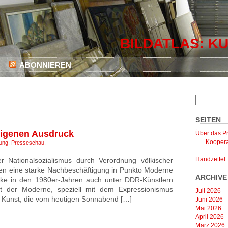
BILDATLAS: KU
ABONNIEREN
SEITEN
eigenen Ausdruck
Über das Pr
Koopera
lung
,
Presseschau
.
Handzettel
r Nationalsozialismus durch Verordnung völkischer
n eine starke Nachbeschäftigung in Punkto Moderne
ARCHIVE
thke in den 1980er-Jahren auch unter DDR-Künstlern
it der Moderne, speziell mit dem Expressionismus
Juli 2026
e Kunst, die vom heutigen Sonnabend […]
Juni 2026
Mai 2026
April 2026
März 2026