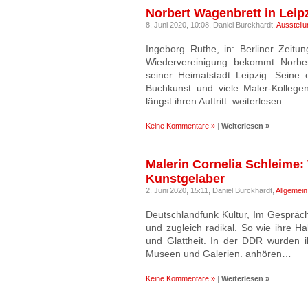
Norbert Wagenbrett in Leipz
8. Juni 2020, 10:08,
Daniel Burckhardt,
Ausstellu
Ingeborg Ruthe, in: Berliner Zeitung
Wiedervereinigung bekommt Norbe
seiner Heimatstadt Leipzig. Seine 
Buchkunst und viele Maler-Kollege
längst ihren Auftritt. weiterlesen…
Keine Kommentare »
|
Weiterlesen »
Malerin Cornelia Schleime:
Kunstgelaber
2. Juni 2020, 15:11,
Daniel Burckhardt,
Allgemein
Deutschlandfunk Kultur, Im Gespräch 
und zugleich radikal. So wie ihre H
und Glattheit. In der DDR wurden i
Museen und Galerien. anhören…
Keine Kommentare »
|
Weiterlesen »