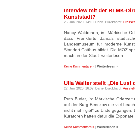
Interview mit der BLMK-Dire
Kunststadt?
25. Juni 2020, 14:10,
Daniel Burckhardt,
Presse
Nancy Waldmann, in: Märkische Oder
dass Frankfurts damals städtis
Landesmuseum für moderne Kunst 
Standort Cottbus bildet. Die MOZ spr
macht in der Stadt. weiterlesen…
Keine Kommentare »
|
Weiterlesen »
Ulla Walter stellt „Die Lus
22. Juni 2020, 16:02,
Daniel Burckhardt,
Ausstel
Ruth Buder, in: Märkische Oderzeit
auf der Burg Beeskow die viel beach
nicht mehr gibt“ zu Ende gegangen. 
Kuratoren hatten dafür die Exponate
Keine Kommentare »
|
Weiterlesen »