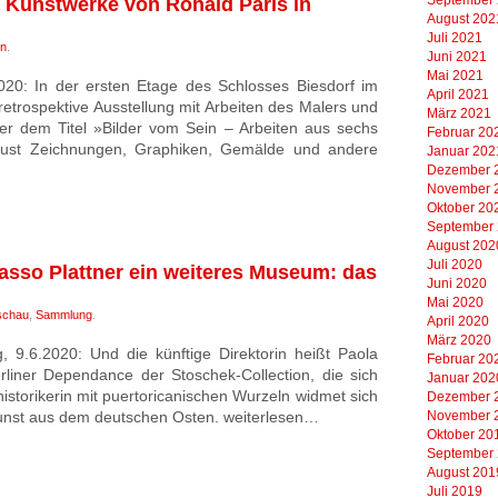
Kunstwerke von Ronald Paris in
August 202
Juli 2021
in
.
Juni 2021
Mai 2021
2020: In der ersten Etage des Schlosses Biesdorf im
April 2021
etrospektive Ausstellung mit Arbeiten des Malers und
März 2021
ter dem Titel »Bilder vom Sein – Arbeiten aus sechs
Februar 20
gust Zeichnungen, Graphiken, Gemälde und andere
Januar 202
Dezember 
November 
Oktober 20
September
August 202
Juli 2020
so Plattner ein weiteres Museum: das
Juni 2020
Mai 2020
schau
,
Sammlung
.
April 2020
März 2020
g, 9.6.2020: Und die künftige Direktorin heißt Paola
Februar 20
erliner Dependance der Stoschek-Collection, die sich
Januar 202
historikerin mit puertoricanischen Wurzeln widmet sich
Dezember 
unst aus dem deutschen Osten. weiterlesen…
November 
Oktober 20
September
August 201
Juli 2019