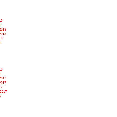
19
9
2018
2018
18
8
18
8
2017
2017
17
 2017
7