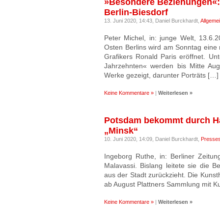
»Besondere Beziehungen«: 
Berlin-Biesdorf
13. Juni 2020, 14:43,
Daniel Burckhardt,
Allgeme
Peter Michel, in: junge Welt, 13.6.
Osten Berlins wird am Sonntag eine r
Grafikers Ronald Paris eröffnet. Un
Jahrzehnten« werden bis Mitte Au
Werke gezeigt, darunter Porträts […]
Keine Kommentare »
|
Weiterlesen »
Potsdam bekommt durch Has
„Minsk“
10. Juni 2020, 14:09,
Daniel Burckhardt,
Presse
Ingeborg Ruthe, in: Berliner Zeitun
Malavassi. Bislang leitete sie die B
aus der Stadt zurückzieht. Die Kunst
ab August Plattners Sammlung mit K
Keine Kommentare »
|
Weiterlesen »