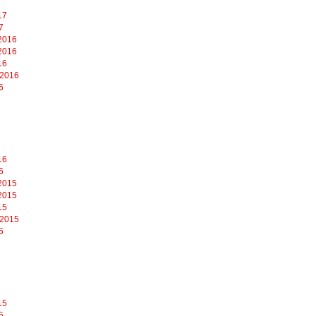
17
7
2016
2016
16
 2016
6
16
6
2015
2015
15
 2015
5
15
5