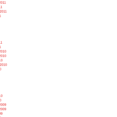
2011
11
 2011
1
11
1
2010
2010
10
 2010
0
10
0
2009
2009
09