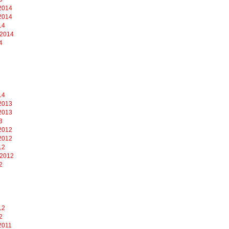
2014
2014
14
 2014
4
14
2013
2013
3
2012
2012
12
 2012
2
12
2
2011