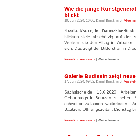
Wie die junge Kunstgenerat
blickt
19. Juni 2020, 16:00,
Daniel Burckhardt,
Allgeme
Natalie Kreisz, in: Deutschlandfun
blickten viele abschätzig auf den 
Werken, die den Alltag im Arbeiter-
sich: Das zeigt der Bilderstreit in D
Keine Kommentare »
|
Weiterlesen »
Galerie Budissin zeigt neu
17. Juni 2020, 09:52,
Daniel Burckhardt,
Ausstel
Sächsische.de, 15.6.2020: Arbeit
Geburtstags in Bautzen zu sehen. 
schweifen zu lassen. weiterlesen… Au
Bautzen, Öffnungszeiten: Dienstag b
Keine Kommentare »
|
Weiterlesen »