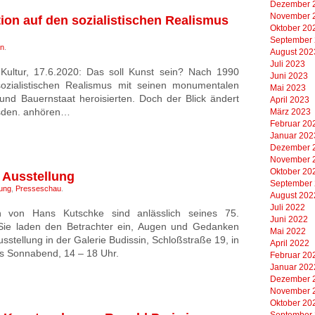
Dezember 
November 
ion auf den sozialistischen Realismus
Oktober 20
September
in
.
August 202
Juli 2023
k Kultur, 17.6.2020: Das soll Kunst sein? Nach 1990
Juni 2023
sozialistischen Realismus mit seinen monumentalen
Mai 2023
 und Bauernstaat heroisierten. Doch der Blick ändert
April 2023
resden. anhören…
März 2023
Februar 20
Januar 202
Dezember 
November 
Oktober 20
e Ausstellung
September
lung
,
Presseschau
.
August 202
Juli 2022
en von Hans Kutschke sind anlässlich seines 75.
Juni 2022
Sie laden den Betrachter ein, Augen und Gedanken
Mai 2022
sstellung in der Galerie Budissin, Schloßstraße 19, in
April 2022
is Sonnabend, 14 – 18 Uhr.
Februar 20
Januar 202
Dezember 
November 
Oktober 20
September