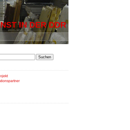
NST IN DER DDR
ojekt
tionspartner