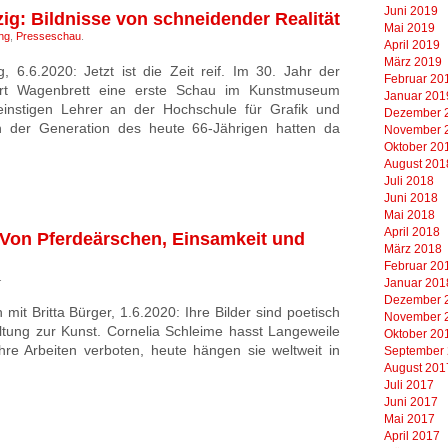
Juni 2019
ig: Bildnisse von schneidender Realität
Mai 2019
ng
,
Presseschau
.
April 2019
März 2019
, 6.6.2020: Jetzt ist die Zeit reif. Im 30. Jahr der
Februar 20
rt Wagenbrett eine erste Schau im Kunstmuseum
Januar 201
einstigen Lehrer an der Hochschule für Grafik und
Dezember 
n der Generation des heute 66-Jährigen hatten da
November 
Oktober 20
August 201
Juli 2018
Juni 2018
Mai 2018
April 2018
 Von Pferdeärschen, Einsamkeit und
März 2018
Februar 20
.
Januar 201
Dezember 
mit Britta Bürger, 1.6.2020: Ihre Bilder sind poetisch
November 
altung zur Kunst. Cornelia Schleime hasst Langeweile
Oktober 20
hre Arbeiten verboten, heute hängen sie weltweit in
September
August 201
Juli 2017
Juni 2017
Mai 2017
April 2017