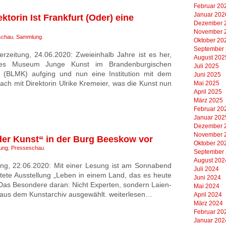
Februar 20
Januar 202
ktorin Ist Frankfurt (Oder) eine
Dezember 
November 
schau
,
Sammlung
.
Oktober 20
September
zeitung, 24.06.2020: Zweieinhalb Jahre ist es her,
August 202
ches Museum Junge Kunst im Brandenburgischen
Juli 2025
(BLMK) aufging und nun eine Institution mit dem
Juni 2025
ach mit Direktorin Ulrike Kremeier, was die Kunst nun
Mai 2025
April 2025
März 2025
Februar 20
Januar 202
Dezember 
November 
t der Kunst“ in der Burg Beeskow vor
Oktober 20
lung
,
Presseschau
.
September
August 202
ung, 22.06.2020: Mit einer Lesung ist am Sonnabend
Juli 2024
tete Ausstellung „Leben in einem Land, das es heute
Juni 2024
Das Besondere daran: Nicht Experten, sondern Laien-
Mai 2024
 aus dem Kunstarchiv ausgewählt. weiterlesen…
April 2024
März 2024
Februar 20
Januar 202