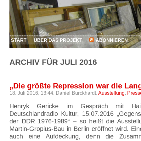
START
ÜBER DAS PROJEKT
ABONNIEREN
ARCHIV FÜR JULI 2016
„Die größte Repression war die Lan
18. Juli 2016, 13:44,
Daniel Burckhardt,
Ausstellung
,
Press
Henryk Gericke im Gespräch mit Hain
Deutschlandradio Kultur, 15.07.2016 „Gegen
der DDR 1976-1989“ – so heißt die Ausstell
Martin-Gropius-Bau in Berlin eröffnet wird. Ei
auch eine Aufdeckung, denn die Zusam