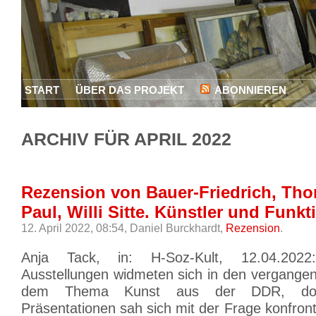
START
ÜBER DAS PROJEKT
ABONNIEREN
ARCHIV FÜR APRIL 2022
Rezension von Bauer-Friedrich, Tho
Paul, Willi Sitte. Künstler und Funkt
12. April 2022, 08:54,
Daniel Burckhardt,
Rezension
.
Anja Tack, in: H-Soz-Kult, 12.04.2022
Ausstellungen widmeten sich in den vergangen
dem Thema Kunst aus der DDR, doc
Präsentationen sah sich mit der Frage konfront