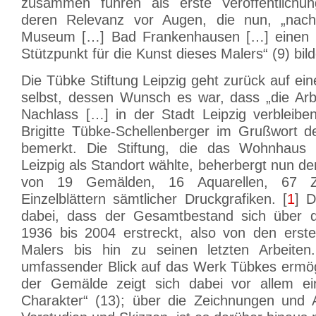
zusammen führen als erste Veröffentlichun
deren Relevanz vor Augen, die nun, „na
Museum […] Bad Frankenhausen […] einen z
Stützpunkt für die Kunst dieses Malers“ (9) bild
Die Tübke Stiftung Leipzig geht zurück auf ei
selbst, dessen Wunsch es war, dass „die Ar
Nachlass […] in der Stadt Leipzig verbleiben
Brigitte Tübke-Schellenberger im Grußwort 
bemerkt. Die Stiftung, die das Wohnhaus 
Leizpig als Standort wählte, beherbergt nun d
von 19 Gemälden, 16 Aquarellen, 67 Z
Einzelblättern sämtlicher Druckgrafiken. [
1
] D
dabei, dass der Gesamtbestand sich über 
1936 bis 2004 erstreckt, also von den erst
Malers bis hin zu seinen letzten Arbeiten
umfassender Blick auf das Werk Tübkes ermög
der Gemälde zeigt sich dabei vor allem ein
Charakter“ (13); über die Zeichnungen und A