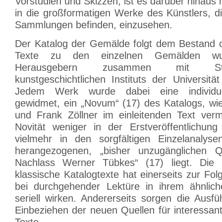
Vorstudien und Skizzen, ist es darüber hinaus 
in die großformatigen Werke des Künstlers, d
Sammlungen befinden, einzusehen.
Der Katalog der Gemälde folgt dem Bestand c
Texte zu den einzelnen Gemälden w
Herausgebern zusammen mit St
kunstgeschichtlichen Instituts der Universität
Jedem Werk wurde dabei eine individue
gewidmet, ein „Novum“ (17) des Katalogs, wie
und Frank Zöllner im einleitenden Text ver
Novität weniger in der Erstveröffentlichung
vielmehr in den sorgfältigen Einzelanalys
herangezogenen, „bisher unzugänglichen 
Nachlass Werner Tübkes“ (17) liegt. Die 
klassische Katalogtexte hat einerseits zur Fol
bei durchgehender Lektüre in ihrem ähnlic
seriell wirken. Andererseits sorgen die Ausfü
Einbeziehen der neuen Quellen für interessan