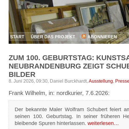
START
ÜBER DAS PROJEKT
ABONNIEREN
ZUM 100. GEBURTSTAG: KUNST
NEUBRANDENBURG ZEIGT SCHU
BILDER
8. Juni 2026, 09:30,
Daniel Burckhardt,
Ausstellung
,
Press
Frank Wilhelm
, in: nordkurier, 7.6.2026:
Der bekannte Maler Wolfram Schubert feiert 
seinen 100. Geburtstag. In seiner früheren He
bleibende Spuren hinterlassen.
weiterlesen…