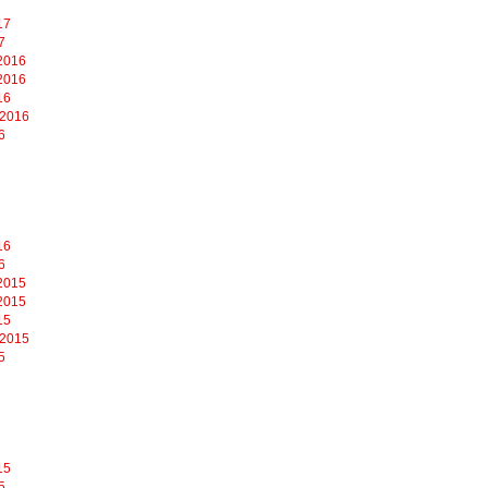
17
7
2016
2016
16
 2016
6
16
6
2015
2015
15
 2015
5
15
5