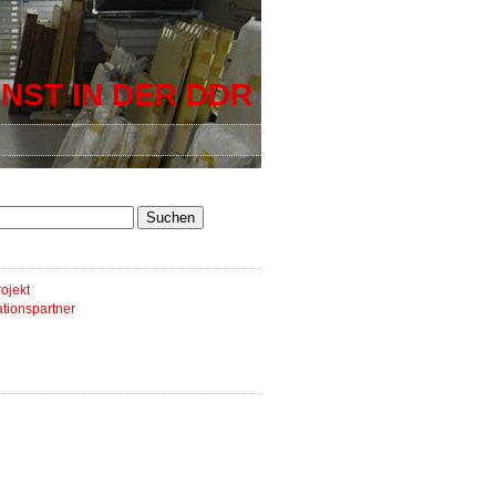
NST IN DER DDR
ojekt
tionspartner