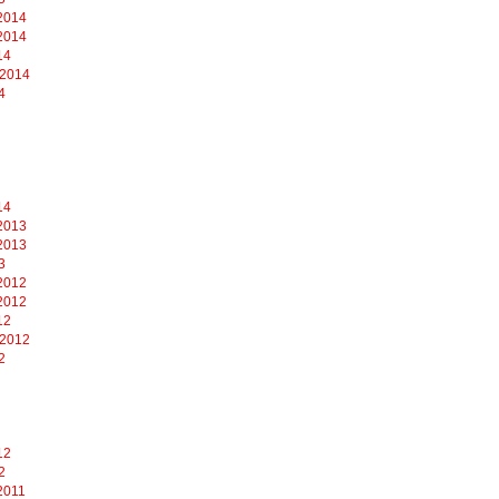
2014
2014
14
 2014
4
14
2013
2013
3
2012
2012
12
 2012
2
12
2
2011