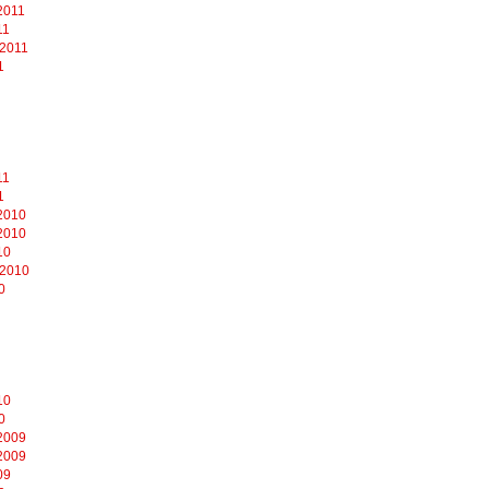
2011
11
 2011
1
11
1
2010
2010
10
 2010
0
10
0
2009
2009
09