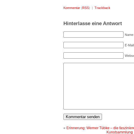
Kommentar
(
RSS
) |
Trackback
Hinterlasse eine Antwort
Name (
E-Mail
Webse
«
Erinnerung: Werner Tübke – die faszinie
Kunstsammlung He