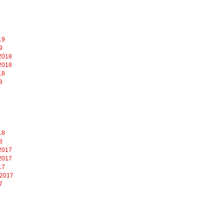
19
9
2018
2018
18
8
18
8
2017
2017
17
 2017
7