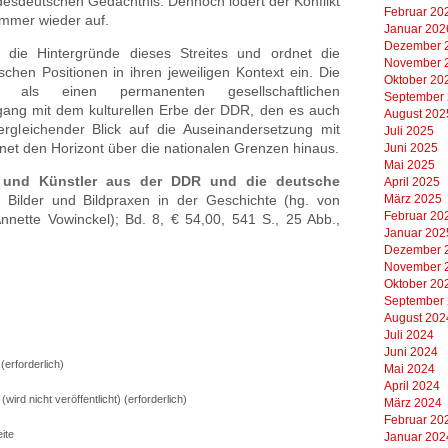
ndesdeutschen Gedächtnis. Dennoch lodert der Konflikt
Februar 20
immer wieder auf.
Januar 202
Dezember 
 die Hintergründe dieses Streites und ordnet die
November 
chen Positionen in ihren jeweiligen Kontext ein. Die
Oktober 20
t als einen permanenten gesellschaftlichen
September
ng mit dem kulturellen Erbe der DDR, den es auch
August 202
vergleichender Blick auf die Auseinandersetzung mit
Juli 2025
fnet den Horizont über die nationalen Grenzen hinaus.
Juni 2025
Mai 2025
t und Künstler aus der DDR und die deutsche
April 2025
März 2025
y: Bilder und Bildpraxen in der Geschichte (hg. von
Februar 20
nette Vowinckel); Bd. 8, € 54,00, 541 S., 25 Abb.,
Januar 202
Dezember 
November 
Oktober 20
September
August 202
Juli 2024
Juni 2024
erforderlich)
Mai 2024
April 2024
 (wird nicht veröffentlicht) (erforderlich)
März 2024
Februar 20
ite
Januar 202