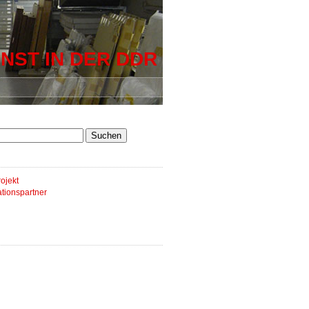
NST IN DER DDR
ojekt
tionspartner