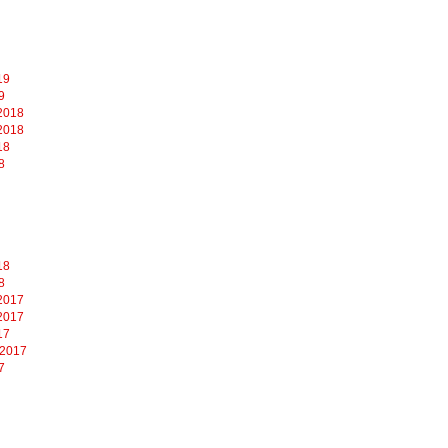
19
9
2018
2018
18
8
18
8
2017
2017
17
 2017
7