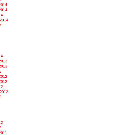
2014
2014
14
 2014
4
14
2013
2013
3
2012
2012
12
 2012
2
12
2
2011