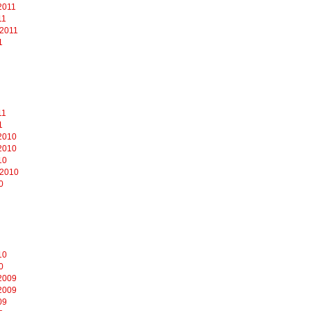
2011
11
 2011
1
11
1
2010
2010
10
 2010
0
10
0
2009
2009
09