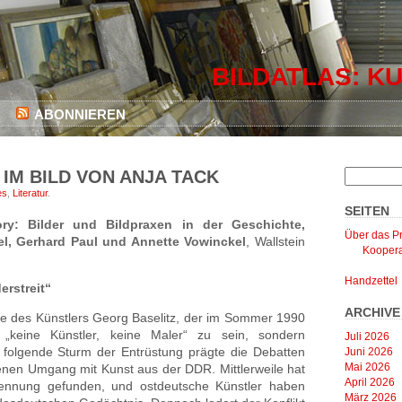
BILDATLAS: KU
ABONNIEREN
 IM BILD VON ANJA TACK
es
,
Literatur
.
SEITEN
ry: Bilder und Bildpraxen in der Geschichte,
Über das Pr
l, Gerhard Paul und Annette Vowinckel
, Wallstein
Koopera
Handzettel
rstreit“
ARCHIVE
e des Künstlers Georg Baselitz, der im Sommer 1990
„keine Künstler, keine Maler“ zu sein, sondern
Juli 2026
r folgende Sturm der Entrüstung prägte die Debatten
Juni 2026
Mai 2026
en Umgang mit Kunst aus der DDR. Mittlerweile hat
April 2026
kennung gefunden, und ostdeutsche Künstler haben
März 2026