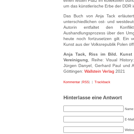
einen festen Platz im kollektiven bu
um das künstlerische Erbe der DDR 
Das Buch von Anja Tack erläutert
unterschiedlichen ost- und westdeuts
Autorin entfaltet den Konflik
Aushandlungsprozess über den Umga
heute noch fortzusetzen gilt. Ein 
Kunst aus der Volksrepublik Polen öf
Anja Tack, Riss im Bild. Kuns
Vereinigung
, Reihe: Visual Histor
Jürgen Danyel, Gerhard Paul und An
Göttingen:
Wallstein Verlag
2021
Kommentar
(
RSS
) |
Trackback
Hinterlasse eine Antwort
Name (
E-Mail
Webse