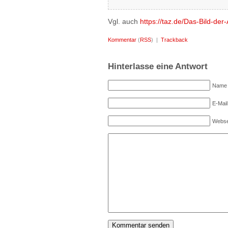
Vgl. auch
https://taz.de/Das-Bild-de
Kommentar
(
RSS
) |
Trackback
Hinterlasse eine Antwort
Name (
E-Mail
Webse