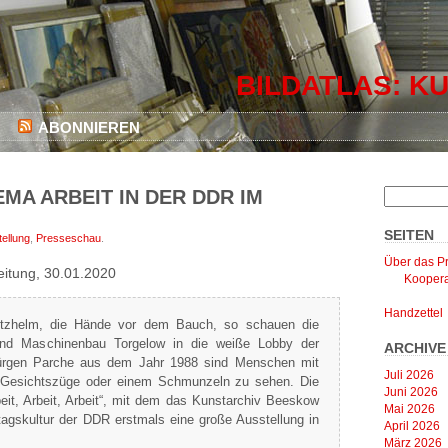
BILDATLAS: KU
ABONNIEREN
MA ARBEIT IN DER DDR IM
SEITEN
ellung
,
Presseschau
.
Über das Pr
eitung, 30.01.2020
Koopera
Handzettel
tzhelm, die Hände vor dem Bauch, so schauen die
nd Maschinenbau Torgelow in die weiße Lobby der
ARCHIVE
Jürgen Parche aus dem Jahr 1988 sind Menschen mit
Juli 2026
n Gesichtszüge oder einem Schmunzeln zu sehen. Die
Juni 2026
beit, Arbeit, Arbeit“, mit dem das Kunstarchiv Beeskow
Mai 2026
agskultur der DDR erstmals eine große Ausstellung in
April 2026
März 2026