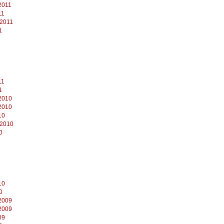
2011
11
 2011
1
11
1
2010
2010
10
 2010
0
10
0
2009
2009
09