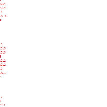
2014
2014
14
 2014
4
14
2013
2013
3
2012
2012
12
 2012
2
12
2
2011