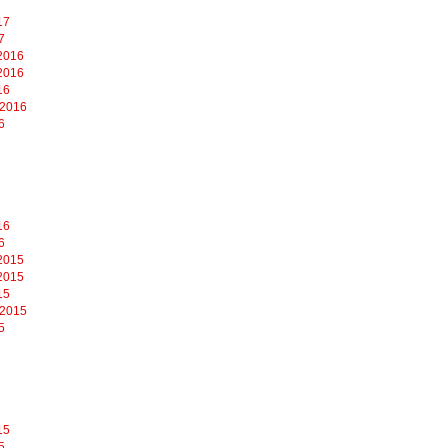
17
7
2016
2016
16
 2016
6
16
6
2015
2015
15
 2015
5
15
5