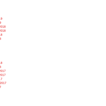
19
9
2018
2018
18
8
18
8
2017
2017
17
 2017
7