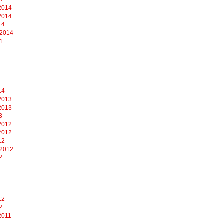
2014
2014
14
 2014
4
14
2013
2013
3
2012
2012
12
 2012
2
12
2
2011