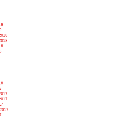
19
9
2018
2018
18
8
18
8
2017
2017
17
 2017
7