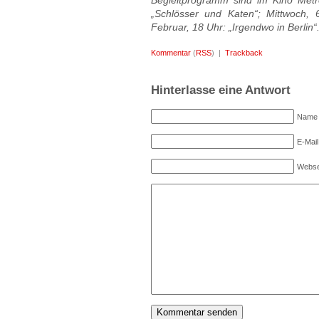
Begleitprogramm sind im Kino Metr
„Schlösser und Katen“; Mittwoch, 
Februar, 18 Uhr: „Irgendwo in Berlin“
Kommentar
(
RSS
) |
Trackback
Hinterlasse eine Antwort
Name (
E-Mail
Webse