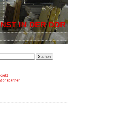
NST IN DER DDR
ojekt
tionspartner