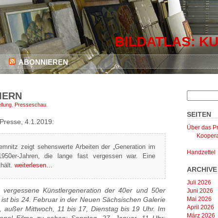
BILDATLAS: KU
ABONNIEREN
MERN
llung
,
Presseschau
.
SEITEN
Presse, 4.1.2019:
Über das Pr
Koopera
mnitz zeigt sehenswerte Arbeiten der „Generation im
Handzettel
950er-Jahren, die lange fast vergessen war. Eine
thält.
weiterlesen…
ARCHIVE
Juli 2026
t vergessene Künstlergeneration der 40er und 50er
Juni 2026
Mai 2026
st bis 24. Februar in der Neuen Sächsischen Galerie
April 2026
, außer Mittwoch, 11 bis 17, Dienstag bis 19 Uhr. Im
März 2026