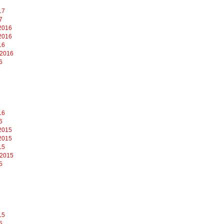
17
7
2016
2016
16
 2016
6
16
6
2015
2015
15
 2015
5
15
5