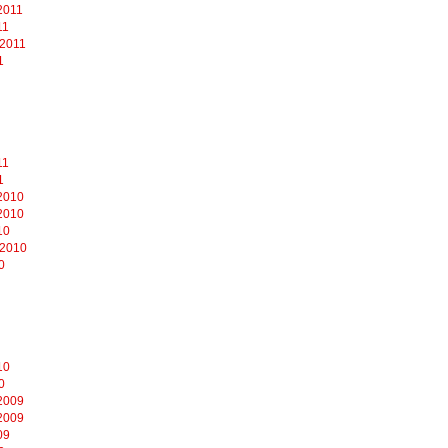
2011
11
 2011
1
11
1
2010
2010
10
 2010
0
10
0
2009
2009
09