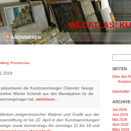
BILDATLAS: KU
ABONNIEREN
ellung
,
Presseschau
.
SEITEN
.1.2019:
Über das Pr
Koopera
“ präsentieren die Kunstsammlungen Chemnitz hiesige
Handzettel
storiker Werner Schmidt aus den Wendejahren für die
sammengetragen hat.
weiterlesen…
ARCHIVE
Juli 2026
 Werken zeitgenössischer Malerei und Grafik aus der
Juni 2026
Mai 2026
enstiftung ist bis 22. April in den Kunstsammlungen
April 2026
nstags sowie donnerstags bis sonntags 11 bis 18 und
März 2026