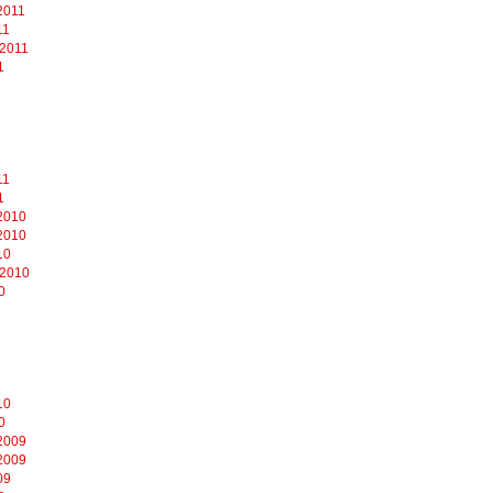
2011
11
 2011
1
11
1
2010
2010
10
 2010
0
10
0
2009
2009
09