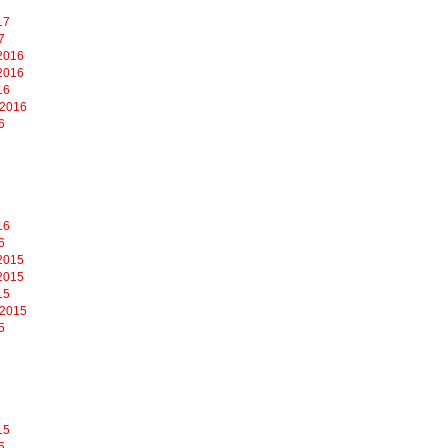
17
7
2016
2016
16
 2016
6
16
6
2015
2015
15
 2015
5
15
5