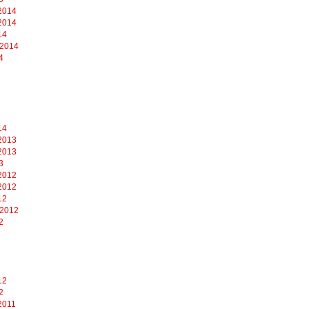
2014
2014
14
 2014
4
14
2013
2013
3
2012
2012
12
 2012
2
12
2
2011