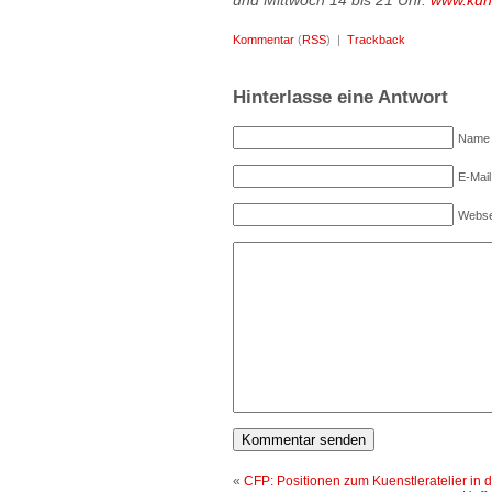
und Mittwoch 14 bis 21 Uhr.
www.kun
Kommentar
(
RSS
) |
Trackback
Hinterlasse eine Antwort
Name (
E-Mail
Webse
«
CFP: Positionen zum Kuenstleratelier in