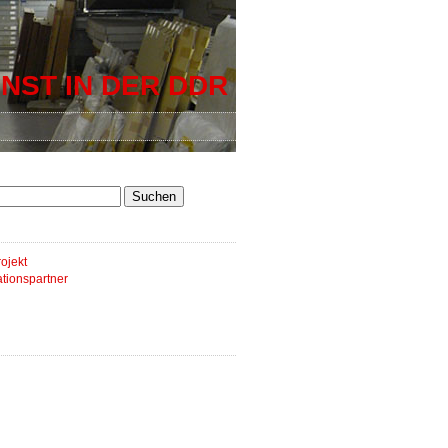
NST IN DER DDR
ojekt
tionspartner