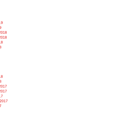
19
9
2018
2018
18
8
18
8
2017
2017
17
 2017
7