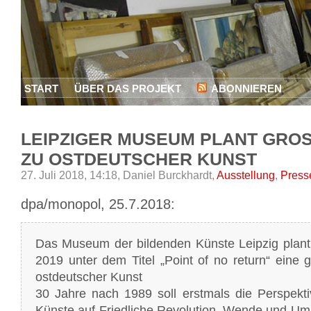
START
ÜBER DAS PROJEKT
ABONNIEREN
LEIPZIGER MUSEUM PLANT GROSS
U OSTDEUTSCHER KUNST
27. Juli 2018, 14:18,
Daniel Burckhardt,
Ausstellung
,
Press
dpa/monopol, 25.7.2018:
Das Museum der bildenden Künste Leipzig plan
2019 unter dem Titel „Point of no return“ eine 
ostdeutscher Kunst
30 Jahre nach 1989 soll erstmals die Perspekti
Künste auf Friedliche Revolution, Wende und U