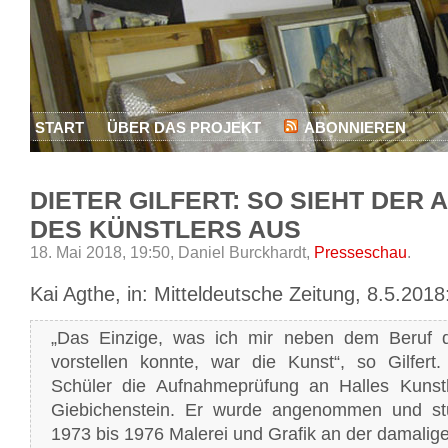
START
ÜBER DAS PROJEKT
ABONNIEREN
DIETER GILFERT: SO SIEHT DER 
DES KÜNSTLERS AUS
18. Mai 2018, 19:50,
Daniel Burckhardt,
Presseschau
.
Kai Agthe
, in: Mitteldeutsche Zeitung, 8.5.2018
„Das Einzige, was ich mir neben dem Beruf d
vorstellen konnte, war die Kunst“, so Gilfert
Schüler die Aufnahmeprüfung an Halles Kunst
Giebichenstein. Er wurde angenommen und stu
1973 bis 1976 Malerei und Grafik an der damalig