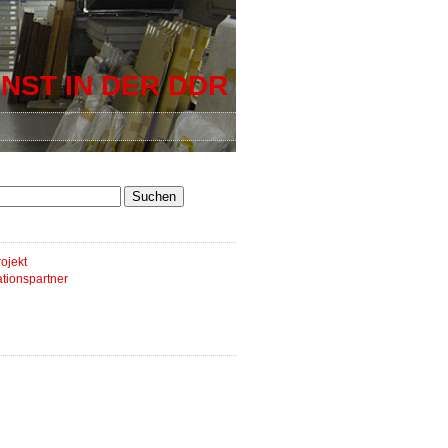
NST IN DER DDR
ojekt
tionspartner