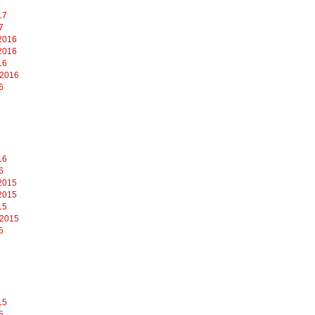
17
7
2016
2016
16
 2016
6
16
6
2015
2015
15
 2015
5
15
5