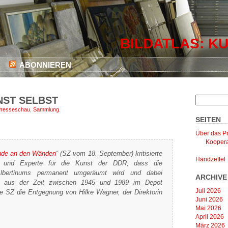
BILDATLAS: KU
ABONNIEREN
UNST SELBST
resseschau
,
Sammlung
.
SEITEN
Über das Pr
Koopera
de an den Wänden
“ (SZ vom 18. September) kritisierte
Handzettel
er und Experte für die Kunst der DDR, dass die
Albertinums permanent umgeräumt wird und dabei
ARCHIVE
t aus der Zeit zwischen 1945 und 1989 im Depot
Juli 2026
die SZ die Entgegnung von Hilke Wagner, der Direktorin
Juni 2026
Mai 2026
April 2026
März 2026