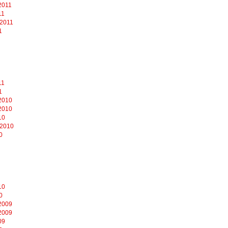
2011
11
 2011
1
11
1
2010
2010
10
 2010
0
10
0
2009
2009
09