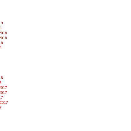
19
9
2018
2018
18
8
18
8
2017
2017
17
 2017
7