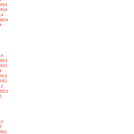
2014
2014
14
 2014
4
14
2013
2013
3
2012
2012
12
 2012
2
12
2
2011