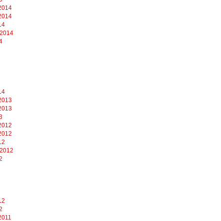
2014
2014
14
 2014
4
14
2013
2013
3
2012
2012
12
 2012
2
12
2
2011