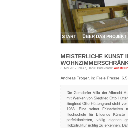
START
ÜBER DAS PROJEKT
MEISTERLICHE KUNST I
WOHNZIMMERSCHRÄN
8. Mai 2017, 20:47,
Daniel Burckhardt,
Ausstellu
Andreas Tröger, in: Freie Presse, 6.5
Die Gersdorfer Villa der Albrecht-Mu
mit Werken von Siegfried Otto Hütte
Siegfried Otto Hüttengrund steht vo
1983. Eine seiner Früharbeiten
Hochschule für Bildende Künste 
perfektionierten, völlig eigenen 
Holzstruktur richtig zu erkennen. Da