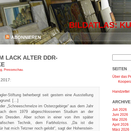
BILDATLAS: KU
ABONNIEREN
M LACK ALTER DDR-
KE
SEITEN
ng
,
Presseschau
.
Über das Pr
.2017:
Koopera
Handzettel
gler-Stiftung beherbergt seit gestern eine Ausstellung
ngrund. […]
ARCHIVE
r der „Schneeschmelze im Osterzgebirge“ aus dem Jahr
Juli 2026
 nach dem 1979 abgeschlossenen Studium an der
Juni 2026
in Dresden. Aber schon in einer von ihm später
Mai 2026
grafischen Technik, dem Farbholzriss. „Da ist die
April 2026
für hat mich Tetzner noch gelobt“, sagt der Hohenstein-
März 2026