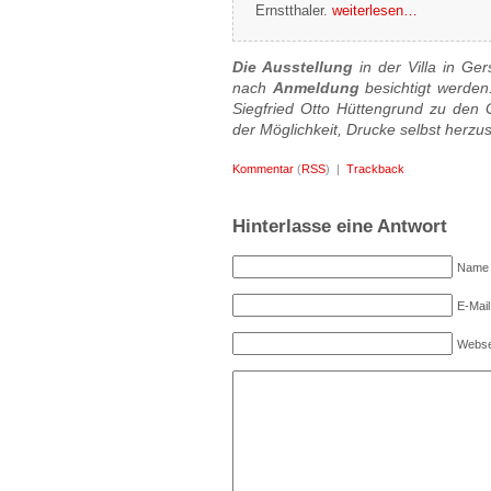
Ernstthaler.
weiterlesen…
Die Ausstellung
in der Villa in Ge
nach
Anmeldung
besichtigt werden
Siegfried Otto Hüttengrund zu den 
der Möglichkeit, Drucke selbst herzu
Kommentar
(
RSS
) |
Trackback
Hinterlasse eine Antwort
Name (
E-Mail
Webse