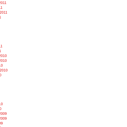
2011
11
 2011
1
11
1
2010
2010
10
 2010
0
10
0
2009
2009
09