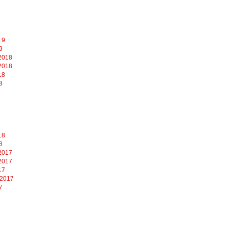
19
9
2018
2018
18
8
18
8
2017
2017
17
 2017
7