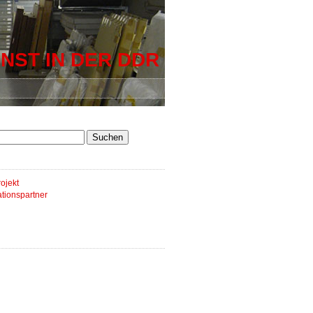
NST IN DER DDR
ojekt
tionspartner