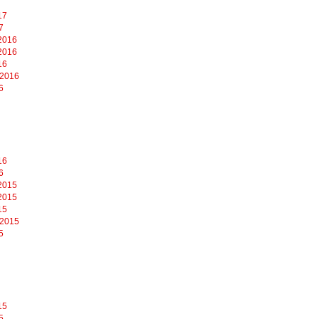
17
7
2016
2016
16
 2016
6
16
6
2015
2015
15
 2015
5
15
5