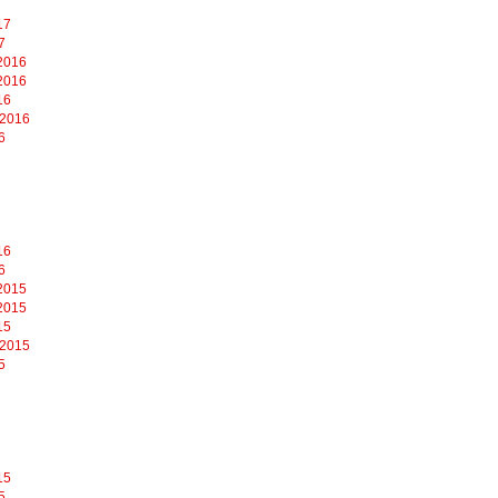
17
7
2016
2016
16
 2016
6
16
6
2015
2015
15
 2015
5
15
5