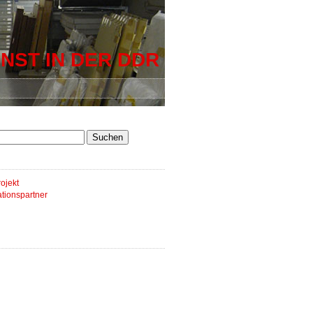
NST IN DER DDR
ojekt
tionspartner