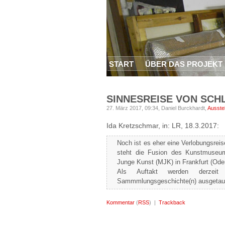
START
ÜBER DAS PROJEKT
SINNESREISE VON SCH
27. März 2017, 09:34,
Daniel Burckhardt,
Ausste
Ida Kretzschmar, in: LR, 18.3.2017:
Noch ist es eher eine Verlobungsreise
steht die Fusion des Kunstmuseu
Junge Kunst (MJK) in Frankfurt (O
Als Auftakt werden derzeit
Sammmlungsgeschichte(n) ausgetau
Kommentar
(
RSS
) |
Trackback