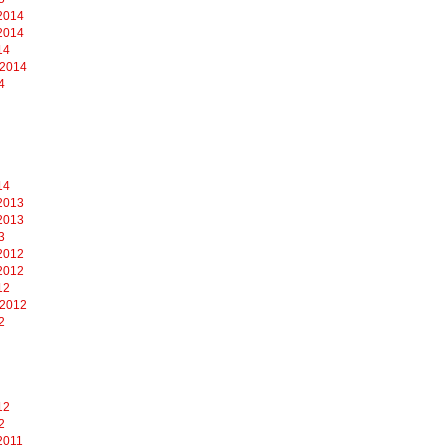
2014
2014
14
 2014
4
14
2013
2013
3
2012
2012
12
 2012
2
12
2
2011