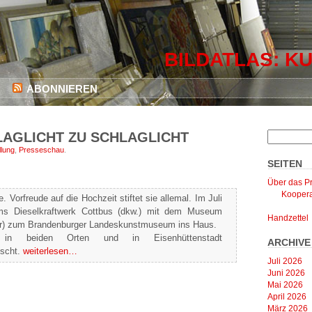
BILDATLAS: KU
ABONNIEREN
LAGLICHT ZU SCHLAGLICHT
llung
,
Presseschau
.
SEITEN
Über das Pr
Koopera
. Vorfreude auf die Hochzeit stiftet sie allemal. Im Juli
ms Dieselkraftwerk Cottbus (dkw.) mit dem Museum
Handzettel
der) zum Brandenburger Landeskunstmuseum ins Haus.
 in beiden Orten und in Eisenhüttenstadt
ARCHIVE
scht.
weiterlesen…
Juli 2026
Juni 2026
Mai 2026
April 2026
März 2026