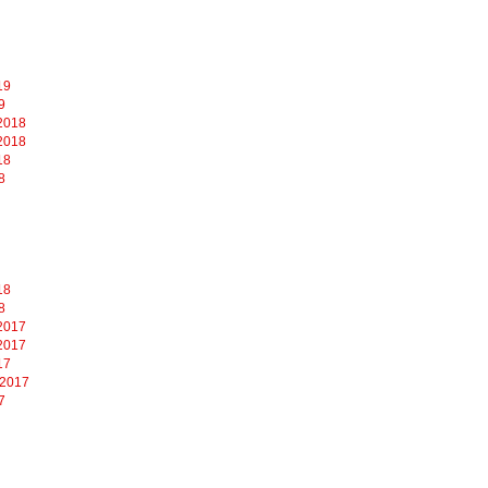
19
9
2018
2018
18
8
18
8
2017
2017
17
 2017
7