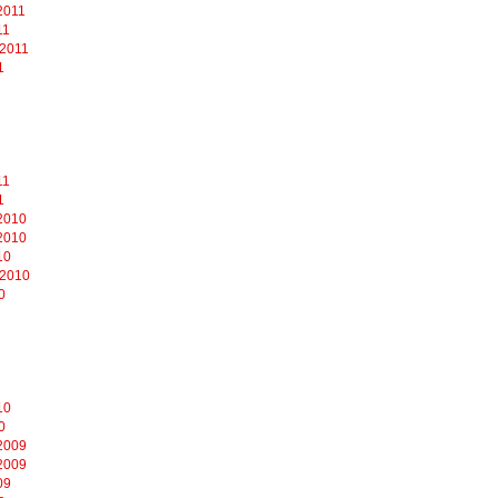
2011
11
 2011
1
11
1
2010
2010
10
 2010
0
10
0
2009
2009
09