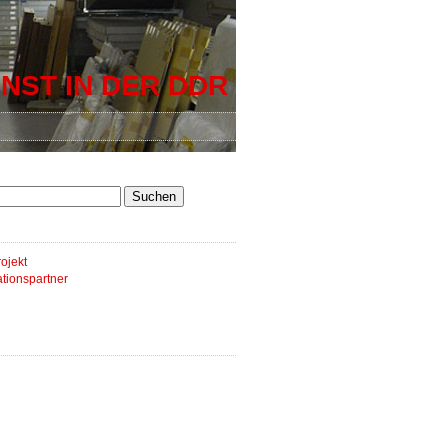
NST IN DER DDR
ojekt
tionspartner