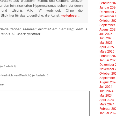
s Grützke aus Westberlin kommt und Clemens Gröszer
Februar 20
ur den fein ziselierten Hyperrealismus sehen, der deren
Januar 202
 und „Bildnis A.P. IV“ verbindet. Ohne die
Dezember 
lick frei für das Eigentliche: die Kunst.
weiterlesen…
November 
Oktober 20
September
sch-deutschen Malerei“ eröffnet am Samstag, dem 3.
August 202
ist bis 12. März geöffnet.
Juli 2025
Juni 2025
Mai 2025
April 2025
März 2025
Februar 20
Januar 202
Dezember 
erforderlich)
November 
Oktober 20
 (wird nicht veröffentlicht) (erforderlich)
September
August 202
ite
Juli 2024
Juni 2024
Mai 2024
April 2024
März 2024
Februar 20
Januar 202