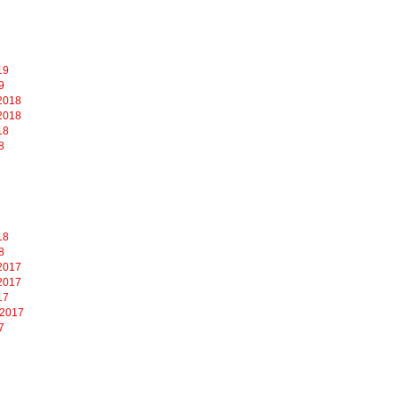
19
9
2018
2018
18
8
18
8
2017
2017
17
 2017
7