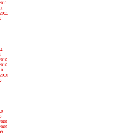
2011
11
 2011
1
11
1
2010
2010
10
 2010
0
10
0
2009
2009
09