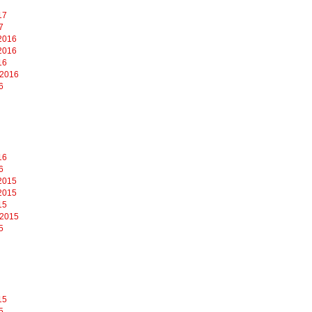
17
7
2016
2016
16
 2016
6
16
6
2015
2015
15
 2015
5
15
5