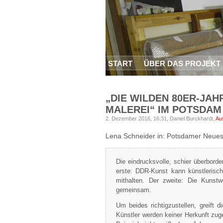
START
ÜBER DAS PROJEKT
„DIE WILDEN 80ER-JA
MALEREI“ IM POTSDA
2. Dezember 2016, 16:31,
Daniel Burckhardt,
Au
Lena Schneider
in: Potsdamer Neuest
Die eindrucksvolle, schier überborde
erste: DDR-Kunst kann künstlerisc
mithalten. Der zweite: Die Kunst
gemeinsam.
Um beides richtigzustellen, greift 
Künstler werden keiner Herkunft zug