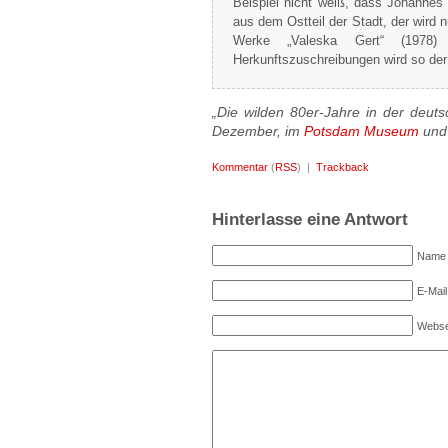
Beispiel nicht weiß, dass Johanne
aus dem Ostteil der Stadt, der wird n
Werke „Valeska Gert“ (1978)
Herkunftszuschreibungen wird so der B
„Die wilden 80er-Jahre in der deut
Dezember, im
Potsdam Museum
und 
Kommentar
(
RSS
) |
Trackback
Hinterlasse eine Antwort
Name (
E-Mail
Webse