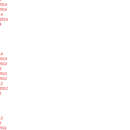
2014
2014
14
 2014
4
14
2013
2013
3
2012
2012
12
 2012
2
12
2
2011