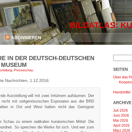
BILDATLAS: KU
ABONNIEREN
HRE IN DER DEUTSCH-DEUTSCHEN
M MUSEUM
SEITEN
sstellung
,
Presseschau
.
Über das Pr
e Nachrichten, 1.12.2016:
Koopera
Handzettel
nde Ausstellung will mit zwei Irrtümern aufräumen. Der
h nicht mit zeitgenössischen Exponaten aus der BRD
ARCHIVE
welten in Ost und West hatten nicht das Geringste
Juli 2026
Juni 2026
Mai 2026
die Schau zu einem radikalen kuratorischen Mittel: Die
April 2026
eordnet. So sprechen die Werke für sich. Und wer zum
März 2026