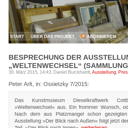
START
ÜBER DAS PROJEKT
ABONNIEREN
BESPRECHUNG DER AUSSTELLU
„WELTENWECHSEL“ (SAMMLUNG 
30. März 2015, 14:43,
Daniel Burckhardt,
Ausstellung
,
Pres
Peter Arlt, in: Ossietzky 7/2015:
Das Kunstmuseum Dieselkraftwerk Cot
»Weltenwechsel« aus. Ein frommer Wunsch, ode
Nach dem aus Platzmangel schon gezeigten 
Ausstellung »Der Blick nach Außen« folgt jetzt der
Teil, »Der Blick nach Innen«.
weiterlesen…