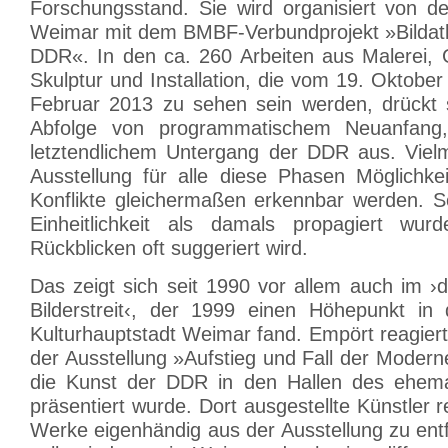
Forschungsstand. Sie wird organisiert von de
Weimar mit dem BMBF-Verbundprojekt »Bildatl
DDR«. In den ca. 260 Arbeiten aus Malerei, G
Skulptur und Installation, die vom 19. Oktobe
Februar 2013 zu sehen sein werden, drückt s
Abfolge von programmatischem Neuanfang,
letztendlichem Untergang der DDR aus. Vielm
Ausstellung für alle diese Phasen Möglichke
Konflikte gleichermaßen erkennbar werden. 
Einheitlichkeit als damals propagiert wu
Rückblicken oft suggeriert wird.
Das zeigt sich seit 1990 vor allem auch im ›
Bilderstreit‹, der 1999 einen Höhepunkt in
Kulturhauptstadt Weimar fand. Empört reagier
der Ausstellung »Aufstieg und Fall der Moderne
die Kunst der DDR in den Hallen des ehem
präsentiert wurde. Dort ausgestellte Künstler r
Werke eigenhändig aus der Ausstellung zu ent