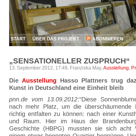
START
ÜBER DAS PROJEKT
ABONNIEREN
„SENSATIONELLER ZUSPRUCH“
13. September 2012, 17:49,
Franziska May,
Ausstellung
,
P
Die
Ausstellung
Hasso Plattners trug daz
Kunst in Deutschland eine Einheit bleib
pnn.de vom 13.09.2012
:“Diese Sonnenblume
nach mehr Platz, um die überschäumende Kr
richtig entfalten zu können: nach einer Kunstha
und Raum. Hier im Haus der Brandenburgi
Geschichte (HBPG) mussten sie sich acht
einem etwas beengten Quartier begnügen. Un