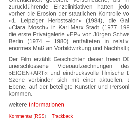
zurückführende Einzelinitiativen hatten je
vorher die Erosion der staatlichen Kontrolle v
»1. Leipziger Herbstsalon« (1984), die Ga
»Clara Mosch« in Karl-Marx-Stadt (1977–198
die erste Privatgalerie »EP« von Jürgen Schw
Berlin (1974 – 1980) entfalteten in relati
enormes Maß an Vorbildwirkung und Nachhaltig
Der Film erzählt Geschichten dieser freien D
unerschlossene Videoaufzeichnungen d
»EIGEN+ART« und eindrucksvolle filmische 
Szene verbinden sich mit einer aktuellen, 
Ebene, auf der beteiligte Künstler und Persön
kommen.
weitere
Informationen
Kommentar
(
RSS
) |
Trackback