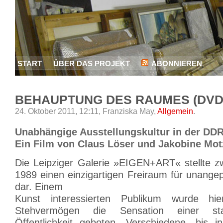
START
ÜBER DAS PROJEKT
ABONNIEREN
BEHAUPTUNG DES RAUMES (DVD
24. Oktober 2011, 12:11,
Franziska May,
Allgemein
.
Unabhängige Ausstellungskultur in der DD
Ein Film von Claus Löser und Jakobine Mo
Die Leipziger Galerie »EIGEN+ART« stellte 
1989 einen einzigartigen Freiraum für unang
dar. Einem
Kunst interessierten Publikum wurde hi
Stehvermögen die Sensation einer staa
Öffentlichkeit geboten. Verschiedene, bis 