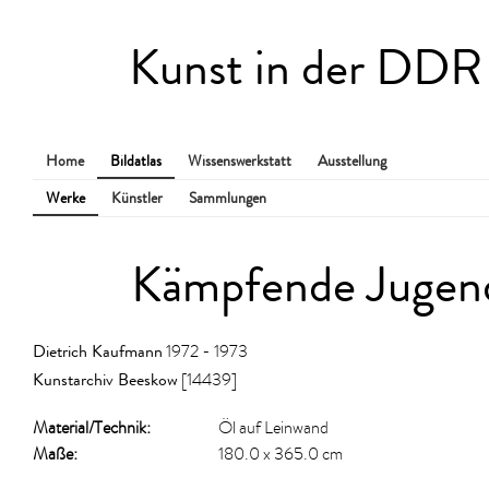
Kunst in der DDR
Home
Bildatlas
Wissenswerkstatt
Ausstellung
Werke
Künstler
Sammlungen
Kämpfende Jugen
Dietrich Kaufmann
1972 - 1973
Kunstarchiv Beeskow
[14439]
Material/​Technik:
Öl auf Leinwand
Maße:
180.0 x 365.0 cm