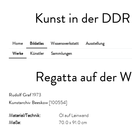
Kunst in der DDR
Home
Bildatlas
Wissenswerkstatt
Ausstellung
Werke
Künstler
Sammlungen
Regatta auf der W
Rudolf Graf
1973
Kunstarchiv Beeskow
[100554]
Material/​Technik:
Öl auf Leinwand
Maße:
70.0 x 91.0 cm