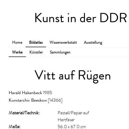
Kunst in der DDR
Home
Bildatlas
Wissenswerkstatt
Ausstellung
Werke
Künstler
Sammlungen
Vitt auf Rügen
Harald Hakenbeck
1985
Kunstarchiv Beeskow
[14366]
Material/​Technik:
Pastell/Papier auf
Hartfaser
Maße:
56.0 x 67.0 cm