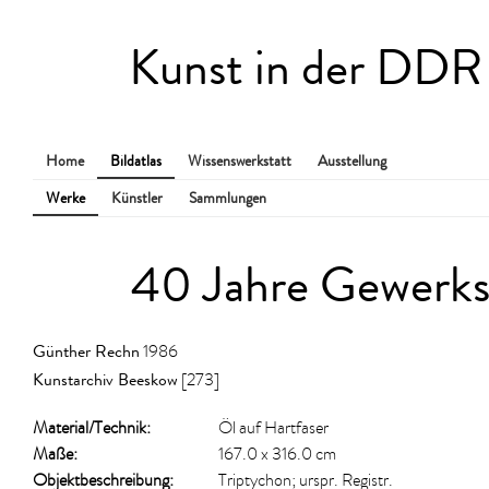
Kunst in der DDR
Home
Bildatlas
Wissenswerkstatt
Ausstellung
Werke
Künstler
Sammlungen
40 Jahre Gewerks
Günther Rechn
1986
Kunstarchiv Beeskow
[273]
Material/​Technik:
Öl auf Hartfaser
Maße:
167.0 x 316.0 cm
Objektbeschreibung:
Triptychon; urspr. Registr.