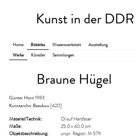
Kunst in der DDR
Home
Bildatlas
Wissenswerkstatt
Ausstellung
Werke
Künstler
Sammlungen
Braune Hügel
Günter Horn
1983
Kunstarchiv Beeskow
[420]
Material/​Technik:
Öl auf Hartfaser
Maße:
25.0 x 40.0 cm
Objektbeschreibung:
urspr. Registr. M 579