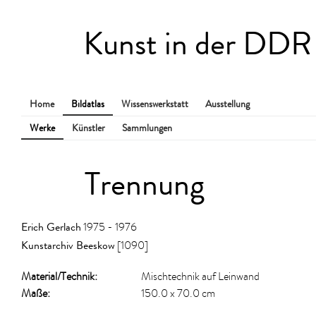
Kunst in der DDR
Home
Bildatlas
Wissenswerkstatt
Ausstellung
Werke
Künstler
Sammlungen
Trennung
Erich Gerlach
1975 - 1976
Kunstarchiv Beeskow
[1090]
Material/​Technik:
Mischtechnik auf Leinwand
Maße:
150.0 x 70.0 cm