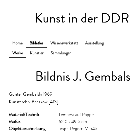
Kunst in der DDR
Home
Bildatlas
Wissenswerkstatt
Ausstellung
Werke
Künstler
Sammlungen
Bildnis J. Gembals
Günter Gembalski
1969
Kunstarchiv Beeskow
[413]
Material/​Technik:
Tempera auf Pappe
Maße:
62.0 x 49.5 cm
Objektbeschreibung:
urspr. Registr. M 545