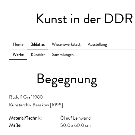
Kunst in der DDR
Home
Bildatlas
Wissenswerkstatt
Ausstellung
Werke
Künstler
Sammlungen
Begegnung
Rudolf Graf
1980
Kunstarchiv Beeskow
[1098]
Material/​Technik:
Öl auf Leinwand
Maße:
50.0 x 60.0 cm