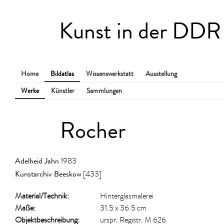
Kunst in der DDR
Home
Bildatlas
Wissenswerkstatt
Ausstellung
Werke
Künstler
Sammlungen
Rocher
Adelheid Jahn
1983
Kunstarchiv Beeskow
[433]
Material/​Technik:
Hinterglasmalerei
Maße:
31.5 x 36.5 cm
Objektbeschreibung:
urspr. Registr. M 626