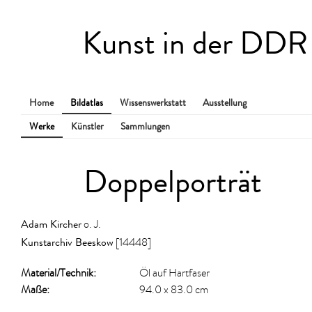
Kunst in der DDR
Home
Bildatlas
Wissenswerkstatt
Ausstellung
Werke
Künstler
Sammlungen
Doppelporträt
Adam Kircher
o. J.
Kunstarchiv Beeskow
[14448]
Material/​Technik:
Öl auf Hartfaser
Maße:
94.0 x 83.0 cm