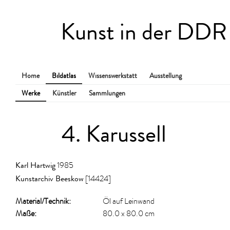
Kunst in der DDR
Home
Bildatlas
Wissenswerkstatt
Ausstellung
Werke
Künstler
Sammlungen
4. Karussell
Karl Hartwig
1985
Kunstarchiv Beeskow
[14424]
Material/​Technik:
Öl auf Leinwand
Maße:
80.0 x 80.0 cm