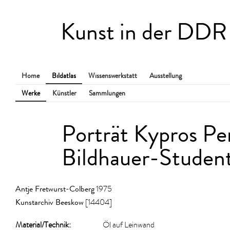
Kunst in der DDR
Home
Bildatlas
Wissenswerkstatt
Ausstellung
Werke
Künstler
Sammlungen
Porträt Kypros Per
Bildhauer-Studen
Antje Fretwurst-Colberg
1975
Kunstarchiv Beeskow
[14404]
Material/​Technik:
Öl auf Leinwand