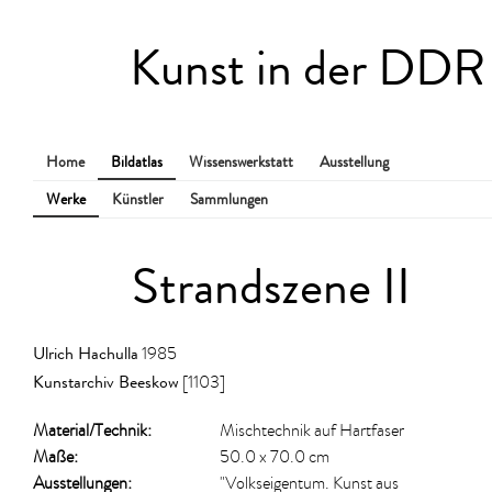
Kunst in der DDR
Home
Bildatlas
Wissenswerkstatt
Ausstellung
Werke
Künstler
Sammlungen
Strandszene II
Ulrich Hachulla
1985
Kunstarchiv Beeskow
[1103]
Material/​Technik:
Mischtechnik auf Hartfaser
Maße:
50.0 x 70.0 cm
Ausstellungen:
"Volkseigentum. Kunst aus