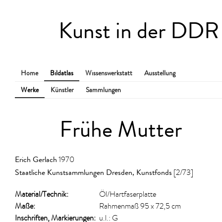
Kunst in der DDR
Home
Bildatlas
Wissenswerkstatt
Ausstellung
Werke
Künstler
Sammlungen
Frühe Mutter
Erich Gerlach
1970
Staatliche Kunstsammlungen Dresden, Kunstfonds
[2/73]
Material/​Technik:
Öl/Hartfaserplatte
Maße:
Rahmenmaß 95 x 72,5 cm
Inschriften, Markierungen:
u.l.: G