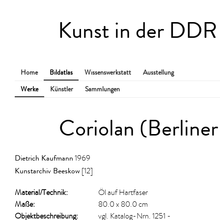
Kunst in der DDR
Home
Bildatlas
Wissenswerkstatt
Ausstellung
Werke
Künstler
Sammlungen
Coriolan (Berline
Dietrich Kaufmann
1969
Kunstarchiv Beeskow
[12]
Material/​Technik:
Öl auf Hartfaser
Maße:
80.0 x 80.0 cm
Objektbeschreibung:
vgl. Katalog-Nrn. 1251 -