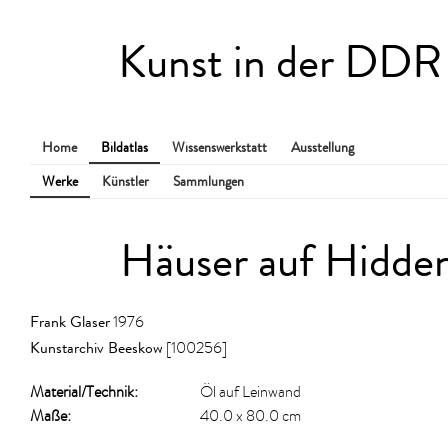
Kunst in der DDR
Home
Bildatlas
Wissenswerkstatt
Ausstellung
Werke
Künstler
Sammlungen
Häuser auf Hidde
Frank Glaser
1976
Kunstarchiv Beeskow
[100256]
Material/​Technik:
Öl auf Leinwand
Maße:
40.0 x 80.0 cm