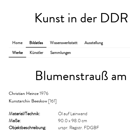
Kunst in der DDR
Home
Bildatlas
Wissenswerkstatt
Ausstellung
Werke
Künstler
Sammlungen
Blumenstrauß am
Christian Heinze
1976
Kunstarchiv Beeskow
[161]
Material/​Technik:
Öl auf Leinwand
Maße:
90.0 x 98.0 cm
Objektbeschreibung:
urspr. Registr. FDGBF