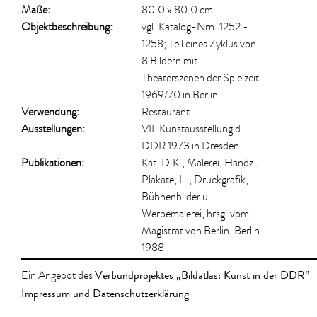
Maße:
80.0 x 80.0 cm
Objektbeschreibung:
vgl. Katalog-Nrn. 1252 -
1258; Teil eines Zyklus von
8 Bildern mit
Theaterszenen der Spielzeit
1969/70 in Berlin.
Verwendung:
Restaurant
Ausstellungen:
VII. Kunstausstellung d.
DDR 1973 in Dresden
Publikationen:
Kat. D.K., Malerei, Handz.,
Plakate, Ill., Druckgrafik,
Bühnenbilder u.
Werbemalerei, hrsg. vom
Magistrat von Berlin, Berlin
1988
Verbundprojektes „Bildatlas: Kunst in der DDR”
Ein Angebot des
Impressum und Datenschutzerklärung