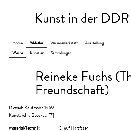
Kunst in der DDR
Home
Bildatlas
Wissenswerkstatt
Ausstellung
Werke
Künstler
Sammlungen
Reineke Fuchs (Th
Freundschaft)
Dietrich Kaufmann
1969
Kunstarchiv Beeskow
[7]
Material/​Technik:
Öl auf Hartfaser