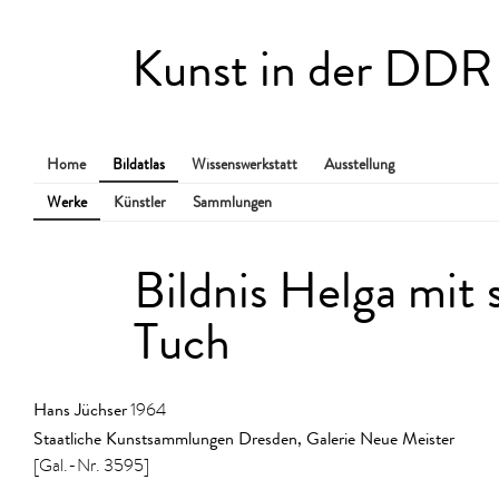
Kunst in der DDR
Home
Bildatlas
Wissenswerkstatt
Ausstellung
Werke
Künstler
Sammlungen
Bildnis Helga mit
Tuch
Hans Jüchser
1964
Staatliche Kunstsammlungen Dresden, Galerie Neue Meister
[Gal.-Nr. 3595]