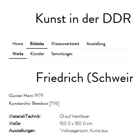
Kunst in der DDR
Home
Bildatlas
Wissenswerkstatt
Ausstellung
Werke
Künstler
Sammlungen
Friedrich (Schwein
Günter Horn
1979
Kunstarchiv Beeskow
[1116]
Material/​Technik:
Öl auf Hartfaser
Maße:
150.0 x 180.0 cm
Ausstellungen:
"Volkseigentum. Kunst aus