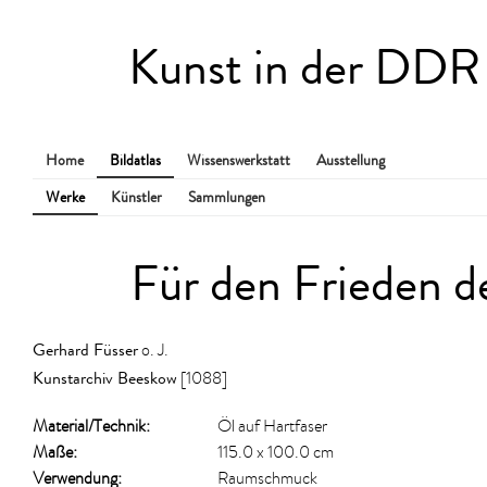
Kunst in der DDR
Home
Bildatlas
Wissenswerkstatt
Ausstellung
Werke
Künstler
Sammlungen
Für den Frieden d
Gerhard Füsser
o. J.
Kunstarchiv Beeskow
[1088]
Material/​Technik:
Öl auf Hartfaser
Maße:
115.0 x 100.0 cm
Verwendung:
Raumschmuck