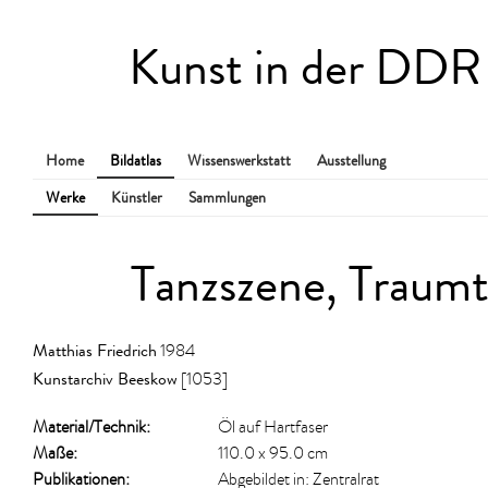
Kunst in der DDR
Home
Bildatlas
Wissenswerkstatt
Ausstellung
Werke
Künstler
Sammlungen
Tanzszene, Traum
Matthias Friedrich
1984
Kunstarchiv Beeskow
[1053]
Material/​Technik:
Öl auf Hartfaser
Maße:
110.0 x 95.0 cm
Publikationen:
Abgebildet in: Zentralrat