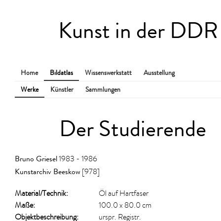
Kunst in der DDR
Home
Bildatlas
Wissenswerkstatt
Ausstellung
Werke
Künstler
Sammlungen
Der Studierende
Bruno Griesel
1983 - 1986
Kunstarchiv Beeskow
[978]
Material/​Technik:
Öl auf Hartfaser
Maße:
100.0 x 80.0 cm
Objektbeschreibung:
urspr. Registr.